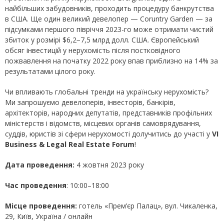
найбільших забудовників, проходить процедуру банкрутства
в США. Ще один великий девелопер — Coruntry Garden — за
підсумками першого півріччя 2023-го може отримати чистий
збиток у розмірі $6,2−7,5 млрд долл. США. Європейський
обсяг інвестицій у нерухомість після постковідного
пожвавлення на початку 2022 року впав приблизно на 14% за
результатами цілого року.
Чи впливають глобальні тренди на українську нерухомість?
Ми запрошуємо девелоперів, інвесторів, банкірів,
архітекторів, народних депутатів, представників профільних
міністерств і відомств, місцевих органів самоврядування,
суддів, юристів зі сфери нерухомості долучитись до участі у
VI
Business
& Legal Real Estate Forum
!
Дата проведення:
4 жовтня 2023 року
Час проведення
: 10:00–18:00
Місце проведення:
готель «Прем’єр Палац», вул. Чикаленка,
29, Київ, Україна / онлайн