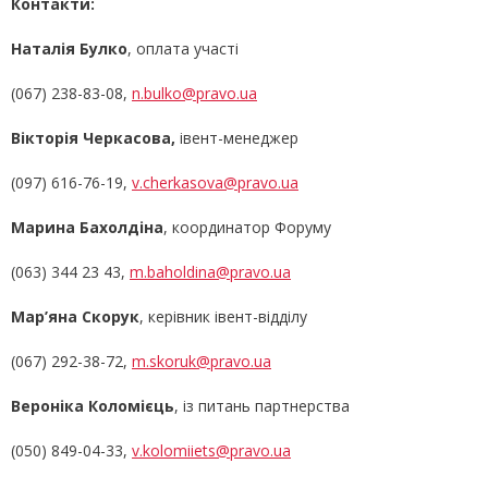
Контакти:
Наталія Булко
, оплата участі
(067) 238-83-08,
n.bulko@pravo.ua
Вікторія Черкасова,
івент-менеджер
(097) 616-76-19,
v.cherkasova@pravo.ua
Марина Бахолдіна
, координатор Форуму
(063) 344 23 43,
m.baholdina@pravo.ua
Мар’яна Скорук
, керівник івент-відділу
(067) 292-38-72,
m.skoruk@pravo.ua
Вероніка Коломієць
, із питань партнерства
(050) 849-04-33,
v.kolomiiets@pravo.ua