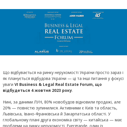
Що відбувається на ринку нерухомості України просто зараз і
як планується відбудова України — ці та інші питання у фокусі
уваги
VI
Business
& Legal Real Estate Forum, що
відбудеться 4 жовтня 2023 року
.
Нині, за даними ЛУН, 80% новобудов відновили продажі, але
20% — повністю зупинилися. Активними є Київ та область,
Львівська, Івано-Франківська й Закарпатська області. У
глобальному плані друга економіка світу — китайська — має
проблеми на ринку нерухомості. Evergrande, один із