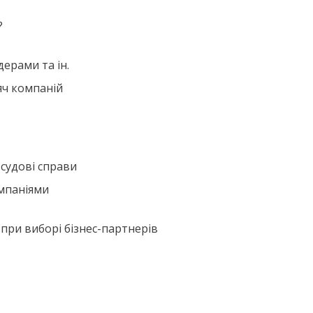
?
ерами та ін.
яч компаній
 судові справи
омпаніями
при виборі ​бізнес-партнерів