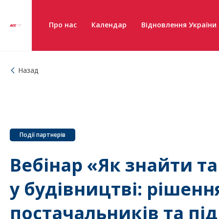
Про нас
Календар
Відновлення України
Назад
Події партнерів
Вебінар «Як знайти та
у будівництві: рішенн
постачальників та пі