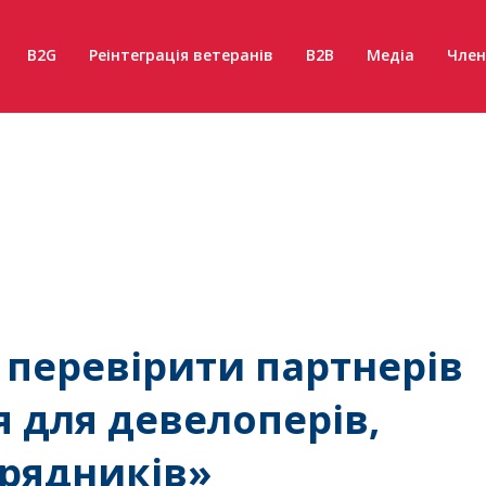
B2G
Реінтеграція ветеранів
B2B
Медіа
Член
 перевірити партнерів
я для девелоперів,
дрядників»