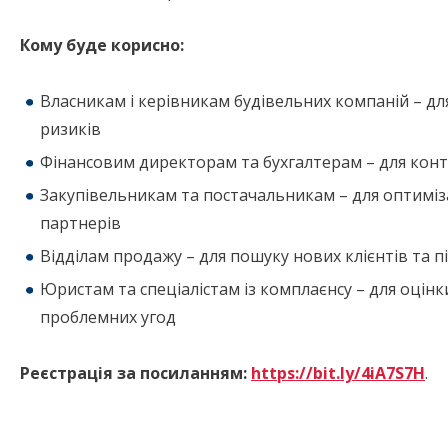
Кому буде корисно:
Власникам і керівникам будівельних компаній – для
ризиків
Фінансовим директорам та бухгалтерам – для конт
Закупівельникам та постачальникам – для оптиміза
партнерів
Відділам продажу – для пошуку нових клієнтів та п
Юристам та спеціалістам із комплаєнсу – для оцінк
проблемних угод
Реєстрація за посиланням:
https://bit.ly/4iA7S7H
.