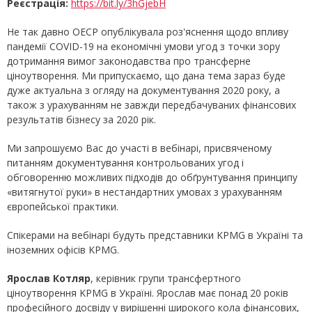
Реєстрація:
https://bit.ly/3hGjebH
Не так давно ОЕСР опублікувала роз'яснення щодо впливу
пандемії COVID-19 на економічні умови угод з точки зору
дотримання вимог законодавства про трансферне
ціноутворення. Ми припускаємо, що дана тема зараз буде
дуже актуальна з огляду на документування 2020 року, а
також з урахуванням не завжди передбачуваних фінансових
результатів бізнесу за 2020 рік.
Ми запрошуємо Вас до участі в вебінарі, присвяченому
питанням документування контрольованих угод і
обговоренню можливих підходів до обґрунтування принципу
«витягнутої руки» в нестандартних умовах з урахуванням
європейської практики.
Спікерами на вебінарі будуть представники KPMG в Україні та
іноземних офісів KPMG.
Ярослав Котляр
, керівник групи трансфертного
ціноутворення KPMG в Україні. Ярослав має понад 20 років
професійного досвіду у вирішенні широкого кола фінансових,