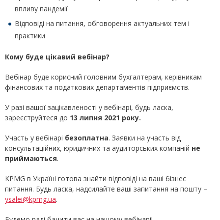
впливу пандемії
Відповіді на питання, обговорення актуальних тем і
практики
Кому буде цікавий вебінар?
Вебінар буде корисний головним бухгалтерам, керівникам
фінансових та податкових департаментів підприємств.
У разі вашої зацікавленості у вебінарі, будь ласка,
зареєструйтеся до
13 липня 2021 року.
Участь у вебінарі
безоплатна
. Заявки на участь від
консультаційних, юридичних та аудиторських компаній
не
приймаються
.
KPMG в Україні готова знайти відповіді на ваші бізнес
питання. Будь ласка, надсилайте ваші запитання на пошту –
ysalei@kpmg.ua
.
Будемо раді бачити вас на нашому вебінарі!