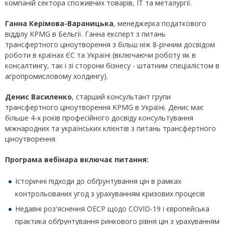
компаній сектора споживчих товарів, IT та металургії.
Ганна Керімова-Вараницька
, менеджерка податкового
відділу KPMG в Бельгії. Ганна експерт з питань
трансфертного ціноутворення з більш ніж 8-річним досвідом
роботи в країнах ЄС та Україні (включаючи роботу як в
консалтингу, так і зі сторони бізнесу - штатним спеціалістом в
агропромисловому холдингу).
Денис Василенко
, старший консультант групи
трансфертного ціноутворення KPMG в Україні. Денис має
більше 4-х років професійного досвіду консультування
міжнародних та українських клієнтів з питань трансфертного
ціноутворення.
Програма вебінара включає питання:
Історичні підходи до обґрунтування цін в рамках
контрольованих угод з урахуванням кризових процесів
Недавні роз'яснення ОЕСР щодо СOVID-19 і європейська
практика обґрунтування ринкового рівня цін з урахуванням