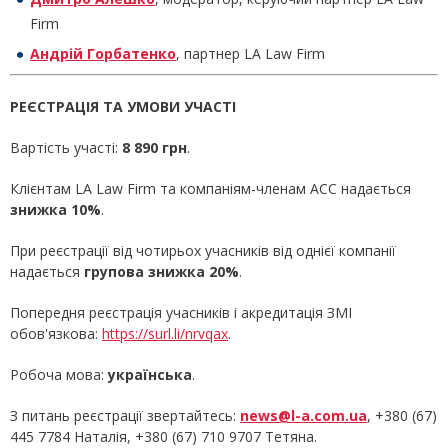
Firm
Андрій Горбатенко
, партнер LA Law Firm
РЕЄСТРАЦІЯ ТА УМОВИ УЧАСТІ
Вартість участі:
8 890 грн
.
Клієнтам LA Law Firm та компаніям-членам ACC надається
знижка 10%
.
При реєстрації від чотирьох учасників від однієї компанії
надається
групова знижка 20%
.
Попередня реєстрація учасників і акредитація ЗМІ
обов'язкова:
https://surl.li/nrvqax
.
Робоча мова:
українська
.
З питань реєстрації звертайтесь:
news@l-a.com.ua
, +380 (67)
445 7784 Наталія, +380 (67) 710 9707 Тетяна.