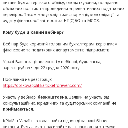
питань бухгалтерського обліку, оподаткування, складання
облікових політик та проведення «превентивних» податкових
перевірок. Також має досвід трансформації, консолідації та
аудиту фінансової звітності за НП(С)БО та МСФЗ.
Кому буде цікавий вебінар?
Вебінар буде корисний головним бухгалтерам, керівникам
фінансових та податкових департаментів підприємств.
У разі Вашої зацікавленості у вебінарі, будь ласка,
зареєструйтеся до 22 грудня 2020 року.
Посилання на реєстрацію –
https://oblikovapolitika.ticketforevent.com/
Участь у вебінарі
безкоштовна
. Заявки на участь від
консультаційних, юридичних та аудиторських компаній
не
приймаються
.
KPMG в Україні готова знайти відповіді на ваші бізнес
питання. Будь ласка, надсилайте ваші запитання з темою