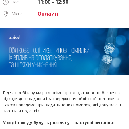
11:00 - 12:30
Час:
Онлайн
Місце:
Під час вебінару ми розповімо про «податково-небезпечні»
підходи до складання і затвердження облікової політики, а
також наведемо приклади типових помилок, які допускають
платники податків.
У ході заходу будуть розглянуті наступні питання: