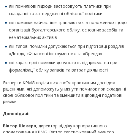
які помилкові підходи застосовують платники при
складанні та затвердженні облікової політики
які помилки найчастіше трапляються в положеннях щодо
організації бухгалтерського обліку, основних засобів та
нематеріальних активів
які типові помилки допускаються при підготовці розділів
«Дохід», «Фінансові інструменти» та «Оренда»
які характерні помилки допускають підприємства при
формалізації обліку запасів та витрат діяльності
Експерти KPMG поділяться своїм практичним досвідом і
рішеннями, які допоможуть уникнути помилок при складанні
своєї облікової політики та зменшити відповідні податкові
ризики.
Доповідачі:
Віктор Шекера,
директор відділу корпоративного
оподаткування KPMG. Віктор сертифікований аудитор