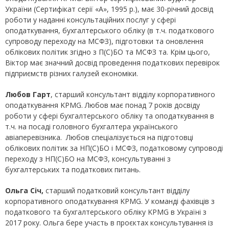
України (Сертифікат серії «А», 1995 р.), має 30-річний досвід
роботи у наданні консультаційних послуг у сфері
оподаткування, бухгалтерського обліку (в т.ч. податкового
супроводу переходу на МСФЗ), підготовки та оновлення
облікових політик згідно з П(С)БО та МСФЗ та. Крім цього,
Віктор має значний досвід проведення податкових перевірок
підприємств різних галузей економіки.
Любов Гарт
, старший консультант відділу корпоративного
оподаткування KPMG. Любов має понад 7 років досвіду
роботи у сфері бухгалтерського обліку та оподаткування в
т.ч. на посаді головного бухгалтера українського
авіаперевізника. Любов спеціалізується на підготовці
облікових політик за НП(С)БО і МСФЗ, податковому супроводі
переходу з НП(С)БО на МСФЗ, консультуванні з
бухгалтерських та податкових питань.
Ольга Січ,
старший податковий консультант відділу
корпоративного оподаткування KPMG. У команді фахівців з
податкового та бухгалтерського обліку KPMG в Україні з
2017 року. Ольга бере участь в проєктах консультування із