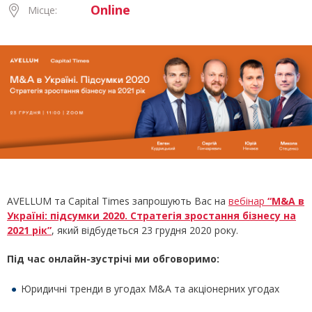
Online
Місце:
AVELLUM та Capital Times запрошують Вас на
вебінар
“M&A в
Україні: підсумки 2020. Стратегія зростання бізнесу на
2021 рік
”
, який відбудеться 23 грудня 2020 року.
Під час онлайн-зустрічі ми обговоримо:
Юридичні тренди в угодах M&A та акціонерних угодах