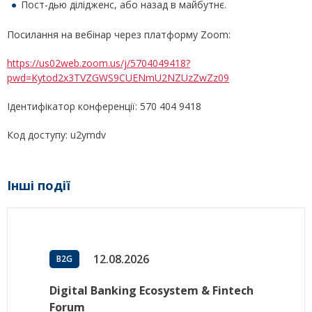
Пост-дью ділідженс, або назад в майбутнє.
Посилання на вебінар через платформу Zoom:
https://us02web.zoom.us/j/5704049418?
pwd=Kytod2x3TVZGWS9CUENmU2NZUzZwZz09
Ідентифікатор конференції: 570 404 9418
Код доступу: u2ymdv
Інші події
12.08.2026
B2G
Digital Banking Ecosystem & Fintech
Forum