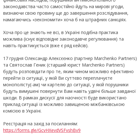
законодавства часто самостійно йдуть на мирові угоди,
визнаючи свою провину ще до завершення розслідування,
намагаючись «зекономити» хоча б на штрафних санкціях.
Хоча про це знають не всі, в Україні подібна практика
можлива (існує відповідне законодавче регулювання) та
навіть практикується (вже є ряд кейсів).
17 грудня Олександр Алексєєнко (партнер Marchenko Partners)
та Святослав Геник (старший юрист Marchenko Partners)
будуть розповідати про те, яким чином можливо ефективно
перейти із ситуації, у якій Ви суттєво переплачуєте
монополісту(-ам) чи картелю до ситуації, у якій порушники
будуть вимушені повернути Вам навіть удвічі більше завданої
шкоди. В рамках дискусії для наочності буде використано
приклад ситуації із можливо завищеною міжбанківською
комісією в Україні.
Реєстрація на захід за посиланням:
https://forms.gle/GcvHXevdVSFvshBv9