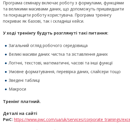
Програма семінару включає роботу з формулами, функціями
та великими масивами даних, що допоможуть пришвидшити
та покращити роботу користувача. Програма тренінгу
покриває як базові, так і складніші кейси.
У ході тренінгу будуть розглянуті такі питання:
Загальний огляд робочого середовища
Великі масиви даних: чистка та зіставлення даних
Логічні, текстові, математичні, часові та інші функції
Умовне форматування, перевірка даних, слайсери тощо
Зведені таблиці
Макроси
Тренінг платний.
Деталі на сайті
PwC:
https://www.pwc.com/ua/uk/services/corporate_trainings/exce