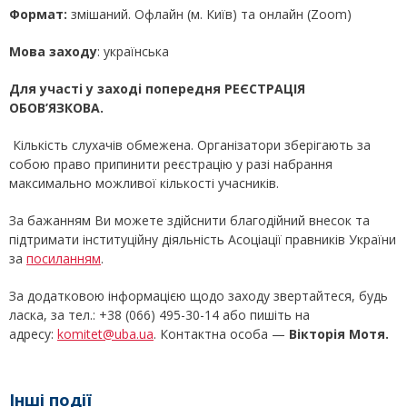
Формат:
змішаний. Офлайн (м. Київ) та онлайн (Zoom)
Мова заходу
: українська
Для участі у заході попередня РЕЄСТРАЦІЯ
ОБОВ’ЯЗКОВА
.
Кількість слухачів обмежена. Організатори зберігають за
собою право припинити реєстрацію у разі набрання
максимально можливої кількості учасників.
За бажанням Ви можете здійснити благодійний внесок та
підтримати інституційну діяльність Асоціації правників України
за
посиланням
.
За додатковою інформацією щодо заходу звертайтеся, будь
ласка, за тел.: +38 (066) 495-30-14 або пишіть на
адресу:
komitet@uba.ua
. Контактна особа —
Вікторія Мотя.
Інші події