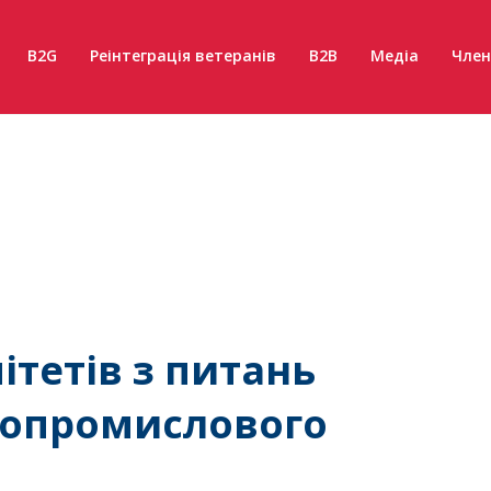
B2G
Реінтеграція ветеранів
B2B
Медіа
Член
ітетів з питань
ропромислового