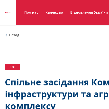
Про нас
Календар
Відновлення України
Назад
B2G
Спільне засідання Ком
інфраструктури та аг
комплексу