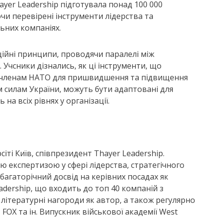
hayer Leadership підготувала понад 100 000
чи перевірені інструменти лідерства та
льних компаніях.
маційні принципи, проводячи паралелі між
. Учсники дізнались, як ці інструменти, що
членам НАТО для пришвидшення та підвищення
м силам України, можуть бути адаптовані для
 всіх рівнях у організації.
іті Київ, співпрезидент Thayer Leadership.
 експертизою у сфері лідерства, стратегічного
 багаторічний досвід на керівних посадах як
adership, що входить до топ 40 компаній з
и літературні нагороди як автор, а також регулярно
 FOX та ін. Випускник військової академії West