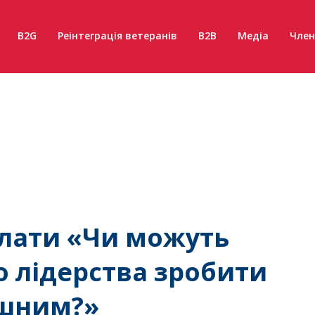
B2G
Реінтеграція ветеранів
B2B
Медіа
Член
алати «Чи можуть
 лідерства зробити
ішним?»