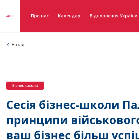
Про нас
Календар
Відновлення України
Назад
Бізнес-школа
Сесія бізнес-школи П
принципи військового
ваш бізнес більш усп