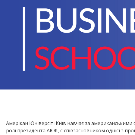
Амерікан Юніверсіті Київ навчає за американськими с
ролі президента АЮК, є співзасновником однієї з пр