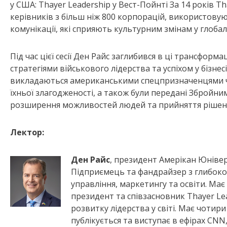
у США: Thayer Leadership у Вест-Пойнті За 14 років T
керівників з більш ніж 800 корпорацій, використовую
комунікації, які сприяють культурним змінам у глоба
Під час цієї сесії Ден Райс заглибився в ці трансфор
стратегіями військового лідерства та успіхом у бізнесі
викладаються американськими спецпризначенцями 
їхньої злагодженості, а також були передані Збройни
розширення можливостей людей та прийняття рішень на
Лектор:
Ден Райс
, президент Амерікан Юніверс
Підприємець та фандрайзер з глибокою
управління, маркетингу та освіти. Має
президент та співзасновник Thayer Le
розвитку лідерства у світі. Має чотир
публікується та виступає в ефірах CNN,