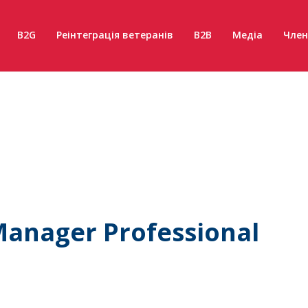
B2G
Реінтеграція ветеранів
B2B
Медіа
Член
Manager Professional