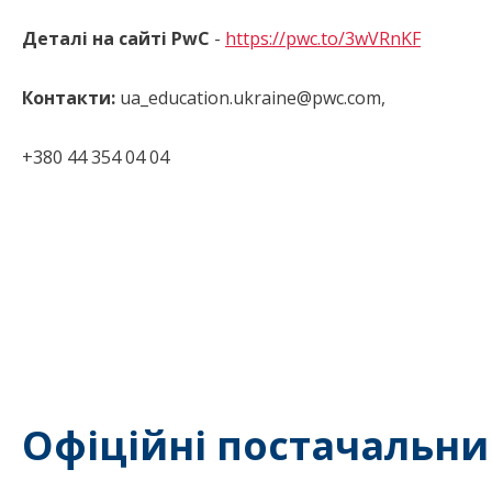
Деталі на сайті PwC
-
https://pwc.to/3wVRnKF
Контакти:
ua_education.ukraine@pwc.com,
+380 44 354 04 04
Офіційні постачальни