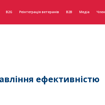
B2G
Реінтеграція ветеранів
B2B
Медіа
Член
авління ефективністю