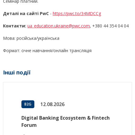
Семінар платний.
Деталі на сайті PwC
-
https://pwc.to/34MDCCg
Контакти:
ua_education.ukraine@pwc.com
, +380 44 354 04 04
Мова: російська/українська
Формат: очне навчання/онлайн трансляція
Інші події
12.08.2026
B2G
Digital Banking Ecosystem & Fintech
Forum