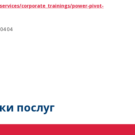
ervices/corporate_trainings/power-pivot-
 04 04
ки послуг