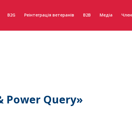
B2G
Реінтеграція ветеранів
B2B
Медіа
Член
& Power Query»