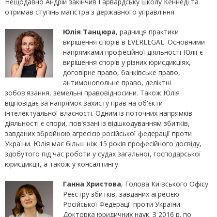
Нещодавно Андрій закінчив Гарвардську школу Кеннеді та
отримав ступінь магістра з державного управління.
Юлія Танцюра
, радниця практики
вирішення спорів в EVERLEGAL. Основними
напрямками професійної діяльності Юлії є
вирішення спорів у різних юрисдикціях,
договірне право, банківське право,
антимонопольне право, деліктні
зобов'язання, земельні правовідносини. Також Юлія
відповідає за напрямок захисту прав на об'єкти
інтелектуальної власності. Одним із поточних напрямків
діяльності є спори, пов'язані із відшкодуванням збитків,
завданих збройною агресією російської федерації проти
України. Юлія має більш ніж 15 років професійного досвіду,
здобутого під час роботи у судах загальної, господарської
юрисдикції, а також у консалтингу.
Ганна Христова
, Голова Київського Офісу
Реєстру збитків, завданих агресією
Російської Федерації проти України.
Докторка юридичних наук. З 2016 р. по