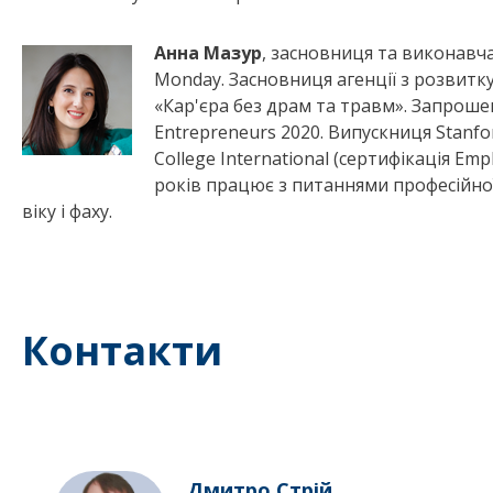
Анна Мазур
, засновниця та виконавч
Monday. Засновниця агенції з розвит
«Кар'єра без драм та травм». Запрош
Entrepreneurs 2020. Випускниця Stanfor
College International (сертифікація Emp
років працює з питаннями професійної
віку і фаху.
Контакти
Дмитро Стрій