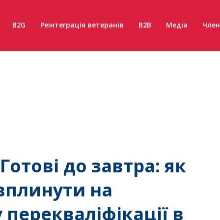
B2G
Реінтеграція ветеранів
B2B
Медіа
Член
отові до завтра: як
вплинути на
 перекваліфікації в