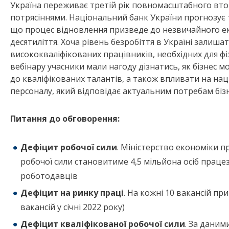
Україна переживає третій рік повномасштабного втор
потрясіннями. Національний банк України прогнозує т
що процес відновлення призведе до незвичайного е
десятиліття. Хоча рівень безробіття в Україні залиш
висококваліфікованих працівників, необхідних для фіз
вебінару учасники мали нагоду дізнатись, як бізнес 
до кваліфікованих талантів, а також впливати на нац
персоналу, який відповідає актуальним потребам бізн
Питання до обговорення:
Дефіцит робочої сили
. Міністерство економіки п
робочої сили становитиме 4,5 мільйона осіб праце
роботодавців
Дефіцит на ринку праці
. На кожні 10 вакансій пр
вакансій у січні 2022 року)
Дефіцит кваліфікованої робочої сили
. За даним