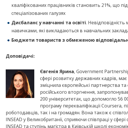
кваліфікованих працівників становить 21%, що під
спеціалізованих галузях
Дисбаланс у навчанні та освіті
. Невідповідність
навичками, які викладаються в навчальних заклад
Бюджети товариств з обмеженою відповідальні
Доповідачі:
Євгенія Ярина
, Government Partnershi
сфері розвитку державних кадрів, має
зміцнила європейські партнерства та о
російського вторгнення, запропонува
200 університетах, що допомогло 56 00
програму перекваліфікації Coursera, п
роботодавців, так і на громадян. Вона також є співго
INSEAD у Великобританії, сприяючи співпраці у сфері 
INSEAD та ступінь магістра в Київській школі економі