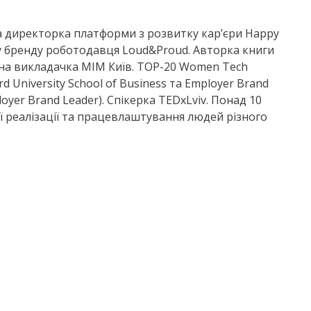
а директорка платформи з розвитку карʼєри Happy
ку бренду роботодавця Loud&Proud. Авторка книги
ена викладачка МІМ Київ. TOP-20 Women Tech
d University School of Business та Employer Brand
loyer Brand Leader). Спікерка TEDxLviv. Понад 10
 реалізації та працевлаштування людей різного