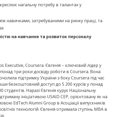
креслює нагальну потребу в талантах у
 між навичками, затребуваними на ринку праці, та
ах
стю на навчання та розвиток персоналу
ps Executive, Coursera. Євгенія – ключовий лідер у
 понад три роки досвіду роботи в Coursera. Вона
чолила підтримку України з боку Coursera під час
вши безкоштовний доступ до 5 200 курсів у понад
0 студентів. Наразі Євгенія курує Національну
ідтриману ініціативою USAID CEP, орієнтовану як на
ловою EdTech Alumni Group в Асоціації випускників
освітніх технологій. Євгенія отримала ступінь MBA в
ки.