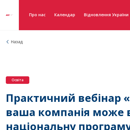
Про нас
Календар
Відновлення України
Назад
Освіта
Практичний вебінар «Г
ваша компанія може 
національну програму