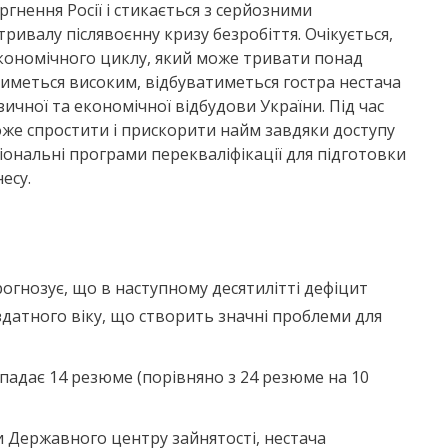
гнення Росії і стикається з серйозними
ривалу післявоєнну кризу безробіття. Очікується,
кономічного циклу, який може тривати понад
атиметься високим, відбуватиметься гостра нестача
ичної та економічної відбудови України. Під час
може спростити і прискорити найм завдяки доступу
іональні програми перекваліфікації для підготовки
есу.
рогнозує, що в наступному десятилітті дефіцит
здатного віку, що створить значні проблеми для
ипадає 14 резюме (порівняно з 24 резюме на 10
и Державного центру зайнятості, нестача