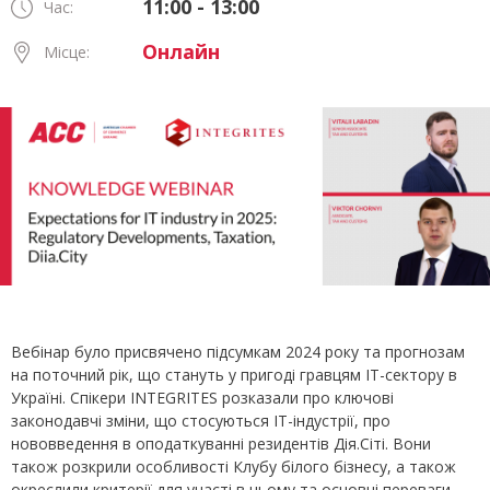
11:00 - 13:00
Час:
Онлайн
Місце:
Вебінар було присвячено підсумкам 2024 року та прогнозам
на поточний рік, що стануть у пригоді гравцям ІТ-сектору в
Україні. Спікери INTEGRITES розказали про ключові
законодавчі зміни, що стосуються ІТ-індустрії, про
нововведення в оподаткуванні резидентів Дія.Сіті. Вони
також розкрили особливості Клубу білого бізнесу, а також
окреслили критерії для участі в ньому та основні переваги