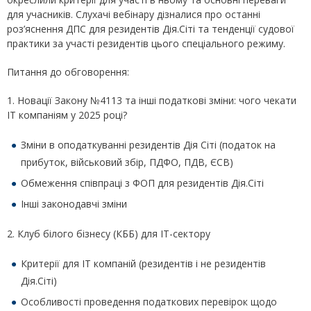
для учасників. Слухачі вебінару дізналися про останні
роз’яснення ДПС для резидентів Дія.Сіті та тенденції судової
практики за участі резидентів цього спеціального режиму.
Питання до обговорення:
1. Новації Закону №4113 та інші податкові зміни: чого чекати
ІТ компаніям у 2025 році?
Зміни в оподаткуванні резидентів Дія Сіті (податок на
прибуток, військовий збір, ПДФО, ПДВ, ЄСВ)
Обмеження співпраці з ФОП для резидентів Дія.Сіті
Інші законодавчі зміни
2. Клуб білого бізнесу (КББ) для ІТ-сектору
Критерії для ІТ компаній (резидентів і не резидентів
Дія.Сіті)
Особливості проведення податкових перевірок щодо