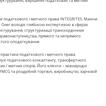
уктуруванні, вирішенні податкових та митних
ки податкового і митного права INTEGRITES. Маючи
я, Олег володіє глибокою експертизою в сферах
ктурування, структуризації транскордонних
 правонаступництва, прямого та непрямого
стого оподаткування.
 практики податкового і митного права
алузі податкового консалтингу, трансфертного
х / митних спорів. Його клієнти – міжнародні
FMCG та роздрібній торгівлі, виробництві, харчовій