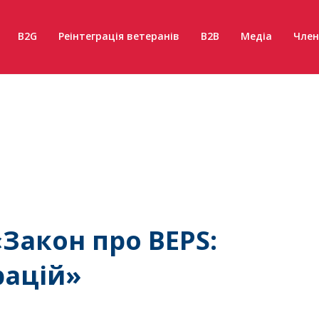
B2G
Реінтеграція ветеранів
B2B
Медіа
Член
Закон про BEPS:
рацій»