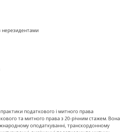
з нерезидентами
и
к практики податкового і митного права
ткового та митного права з 20-річним стажем. Вона
міжнародному оподаткуванні, транскордонному