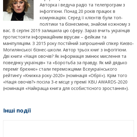
Авторка і ведуча радіо та телепрограм з
інфогігієни. Понад 20 років працює в
комунікаціях. Серед її клієнтів були топ-
політики та бізнесмени, знайомі кожному з
вас. В серпні 2019 залишила цю сферу. Зараз вчить українців
протистояти інформаційним вірусам – фейкам та
маніпуляціям. З 2015 року постійний запрошений спікер Києво-
Могилянської бізнес-школи. Автор трьох книг з інфогігієни.
Дві книги «Нація овочів? Як інформація змінює мислення та
поведінку українців» та «Боротьба за правду. Як мій дядько
переміг брехню» стали переможцями Всеукраїнського
рейтингу «Книжка року-2020» (номінація «Обрії»). Крім того
«Нація овочів?» посіла 3-е місце у премії KBU AWARDS-2020
(номінація «Найкраща книга для особистісного зростання»).
Інші події