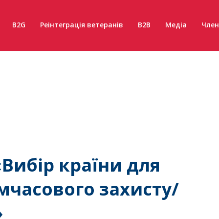
B2G
Реінтеграція ветеранів
B2B
Медіа
Член
Вибір країни для
мчасового захисту/
»