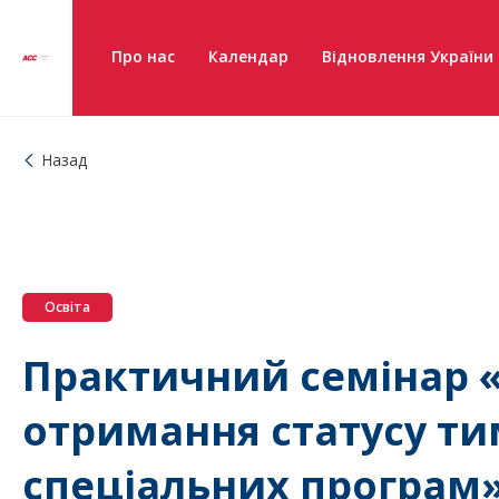
Про нас
Календар
Відновлення України
Назад
Освіта
Практичний семінар «
отримання статусу ти
спеціальних програм