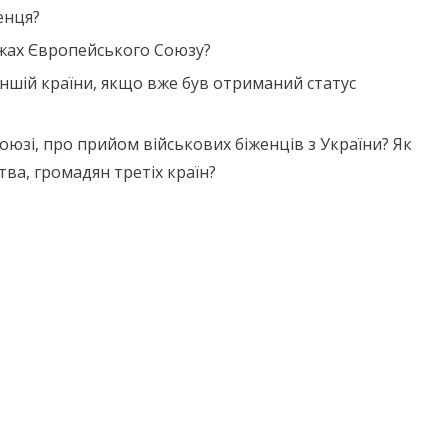
енця?
ежах Європейського Союзу?
ншій країни, якщо вже був отриманий статус
союзі, про прийом військових біженців з України? Як
тва, громадян третіх країн?