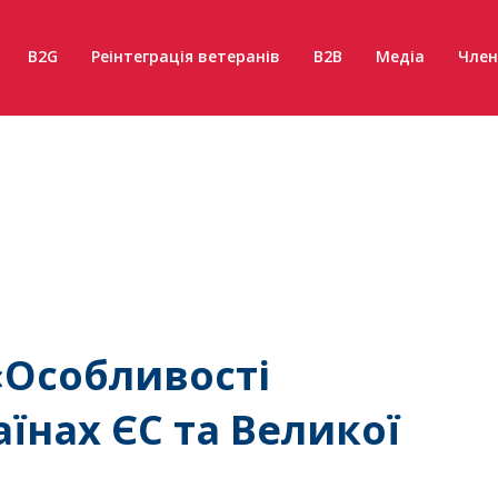
B2G
Реінтеграція ветеранів
B2B
Медіа
Член
«Особливості
аїнах ЄС та Великої