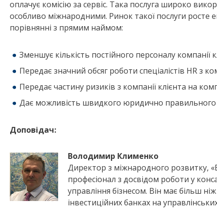
оплачує комісію за сервіс. Така послуга широко вик
особливо міжнародними. Ринок такої послуги росте е
порівнянні з прямим наймом:
Зменшує кількість постійного персоналу компанії к
Передає значний обсяг роботи спеціалістів HR з ко
Передає частину ризиків з компанії клієнта на ко
Дає можливість швидкого юридично правильного на
Доповідач:
Володимир Клименко
Директор з міжнародного розвитку, «Br
професіонал з досвідом роботи у конса
управління бізнесом. Він має більш ні
інвестиційних банках на управлінських