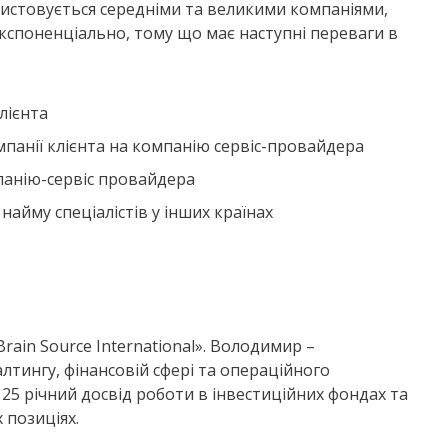
ористовується середніми та великими компаніями,
кспоненціально, тому що має наступні переваги в
лієнта
мпанії клієнта на компанію сервіс-провайдера
мпанію-сервіс провайдера
йму спеціалістів у інших країнах
ain Source International». Володимир –
лтингу, фінансовій сфері та операційного
ж 25 річний досвід роботи в інвестиційних фондах та
 позиціях.