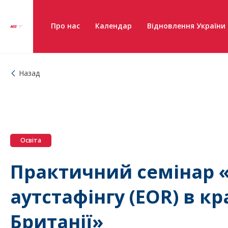
Про нас
Календар
Відновлення України
Назад
Освіта
Практичний семінар 
аутстафінгу (EOR) в кр
Британії»