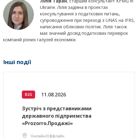
Лілія Таран
, старший консультант KPMG in
Ukraine. Лілія задіяна в проектах
консультування з податкових питань,
супроводження при переході з UNAS на IFRS,
написання облікових політик. Лілія також
має значний досвід податкових перевірок
компаній різних галузей економіки.
Інші події
11.08.2026
B2G
Зустріч з представниками
державного підприємства
«Prozorro.Продажі»
Онлайн/Оффлайн