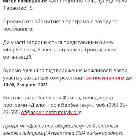
Хаятт Рідженсі Київ, вулиця Алли
Місце проведення:
Тарасової, 5.
Просимо ознайомитися з програмою заходу за
посиланням
.
До участі запрошуються представники ринку
кібербезпеки, бізнес-асоціацій та громадських
організацій.
Будемо вдячні за підтвердження можливості взяти
участь у заході шляхом
реєстрації
за посиланням
до
10:00, 2 червня 2023
.
Контактна особа: Олена Фоміна, менеджерка
програми «Діалог про кібербезпеку», моб. (095) 35-
22-555,
of@aspeninstitutekyiv.org
.
Програма «Діалог про кібербезпеку» здійснюється
завдяки підтримці Агентства США з міжнародного