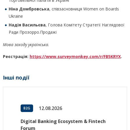
торговельної палати в Україні
Ніна Домбровська
, співзасновниця Women on Boards
Ukraine
Надія Васильєва
, Голова Комітету Стратегії Наглядової
Ради Прозорро.Продажі
Мова заходу українська.
Реєстрація:
https://www.surveymonkey.com/r/FB5KRYX
.
Інші події
12.08.2026
B2G
Digital Banking Ecosystem & Fintech
Forum