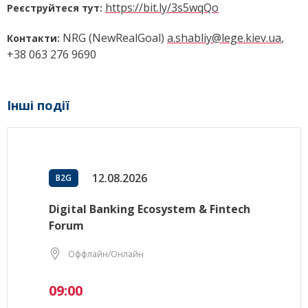
https://bit.ly/3s5wqQo
Реєструйтеся тут:
NRG (NewRealGoal)
a.shabliy@lege.kiev.ua
,
Контакти:
+38 063 276 9690
Інші події
12.08.2026
B2G
Digital Banking Ecosystem & Fintech
Forum
Оффлайн/Онлайн
09:00