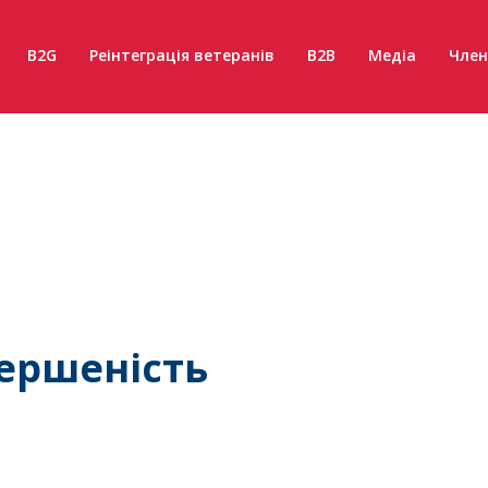
B2G
Реінтеграція ветеранів
B2B
Медіа
Член
ершеність