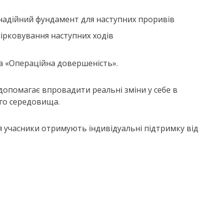
надійний фундамент для наступних проривів
бмірковування наступних ходів
а «Операційна довершеність».
допомагає впровадити реальні зміни у себе в
ого середовища.
я учасники отримують індивідуальні підтримку від