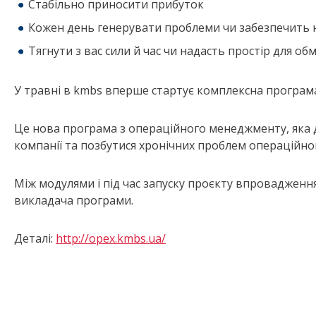
Стабільно приносити прибуток
Кожен день генерувати проблеми чи забезпечить 
Тягнути з вас сили й час чи надасть простір для о
У травні в kmbs вперше стартує комплексна програм
Це нова програма з операційного менеджменту, яка 
компанії та позбутися хронічних проблем операційн
Між модулями і під час запуску проєкту впровадженн
викладача програми.
Деталі:
http://opex.kmbs.ua/