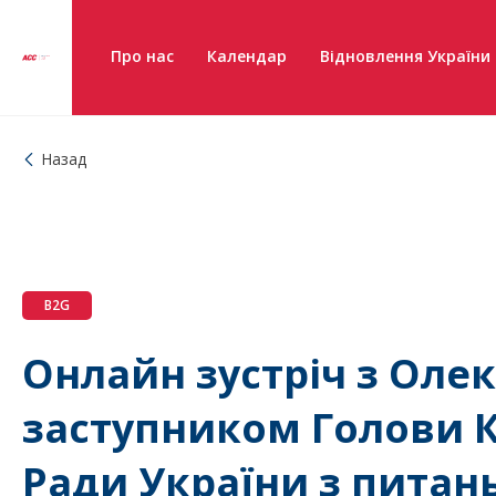
Про нас
Календар
Відновлення України
Назад
B2G
Онлайн зустріч з Оле
заступником Голови К
Ради України з питан