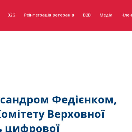
B2G
Реінтеграція ветеранів
B2B
Медіа
Член
ксандром Федієнком,
омітету Верховної
ь цифрової