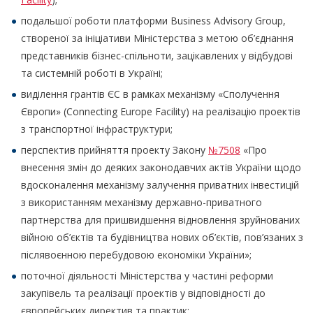
подальшої роботи платформи Business Advisory Group,
створеної за ініціативи Міністерства з метою об’єднання
представників бізнес-спільноти, зацікавлених у відбудові
та системній роботі в Україні;
виділення грантів ЄС в рамках механізму «Сполучення
Європи» (Connecting Europe Facility) на реалізацію проектів
з транспортної інфраструктури;
перспектив прийняття проекту Закону
№7508
«Про
внесення змін до деяких законодавчих актів України щодо
вдосконалення механізму залучення приватних інвестицій
з використанням механізму державно-приватного
партнерства для пришвидшення відновлення зруйнованих
війною об’єктів та будівництва нових об’єктів, пов’язаних з
післявоєнною перебудовою економіки України»;
поточної діяльності Міністерства у частині реформи
закупівель та реалізації проектів у відповідності до
європейських директив та практик;