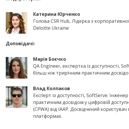
Катерина Юрченко
Голова CSR Hub, Лідерка з корпоративної
Deloitte Ukraine
Доповідачі:
Марія Боєчко
QA Engineer, експертка із доступності, So
більш ніж трирічним практичним досвідом
Влад Колпаков
Експерт із доступності, SoftServe. Інжене
практичним досвідом у цифровій доступно
(CPWA) від IAAP. Досвідчений користувач 
платформах.