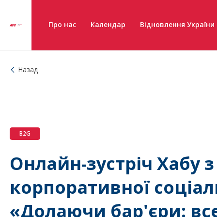
Про нас
Календар
Відновлення України
Назад
B2G
Онлайн-зустріч Хабу з
корпоративної соціал
«Долаючи бар'єри: вс