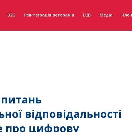
B2G
Реінтеграція ветеранів
B2B
Медіа
Член
 питань
ьної відповідальності
е про цифрову