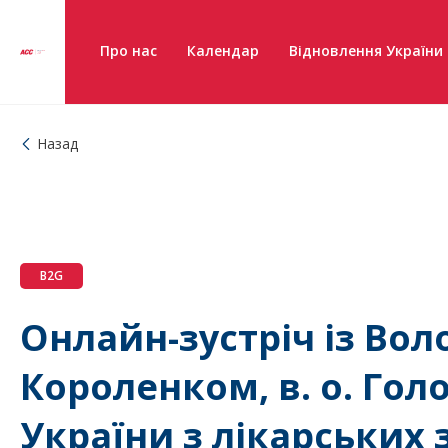
Про нас
Календар
Відновлення України
Назад
B2G
Онлайн-зустріч із В
Короленком, в. о. Го
України з лікарських 