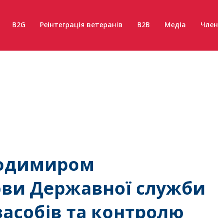
B2G
Реінтеграція ветеранів
B2B
Медіа
Член
олодимиром
лови Державної служби
засобів та контролю