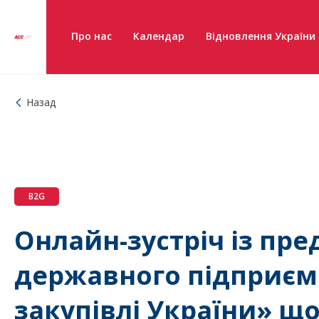
Про нас
Календар
Відновлення України
Назад
B2G
Онлайн-зустріч із пр
державного підприєм
закупівлі України» щ