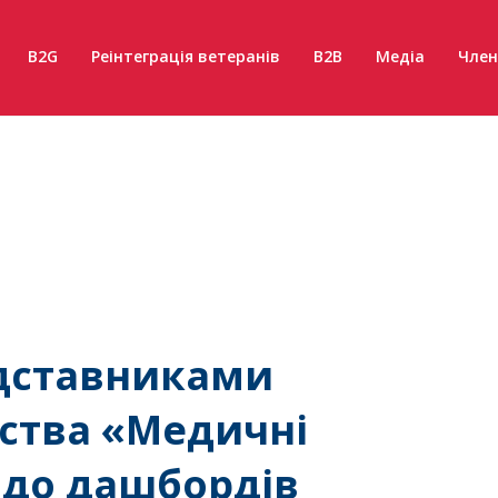
B2G
Реінтеграція ветеранів
B2B
Медіа
Член
едставниками
ства «Медичні
одо дашбордів