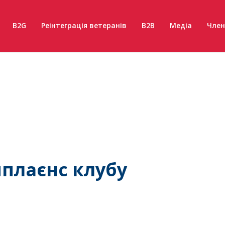
B2G
Реінтеграція ветеранів
B2B
Медіа
Член
плаєнс клубу