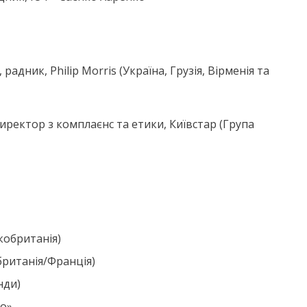
радник, Philip Morris (Україна, Грузія, Вірменія та
директор з комплаєнс та етики, Київстар (Група
икобританія)
британія/Франція)
нди)
ко»