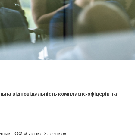
льна відповідальність комплаєнс-офіцерів та
адник, ЮФ «Саєнко Харенко»