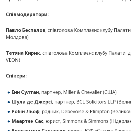
Співмодератори:
Павло Беспалов
, співголова Комплаєнс клубу Палати, 
Молдова)
Тетяна Кирик
, співголова Комплаєнс клубу Палати, 
VEON)
Спікери:
Енн Султан
, партнер, Miller & Chevalier (США)
Шула де Джерсі
, партнер, BCL Solicitors LLP (Вел
Робін Льоф
, радник, Debevoise & Plimpton (Велико
Маартен Сас
, юрист, Simmons & Simmons (Нідерла
Володимир Стеценко
, юрист, ЮФ «Саєнко Харен