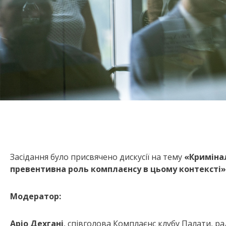
Засідання було присвячено дискусії на тему
«Криміна
превентивна роль комплаєнсу в цьому
контексті
»
Модератор:
Аріо Дехгані
, співголова Комплаєнс клубу Палати, р