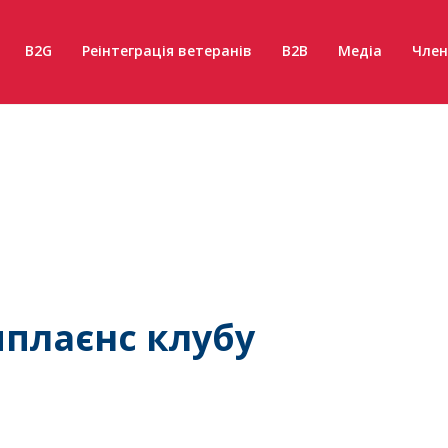
B2G
Реінтеграція ветеранів
B2B
Медіа
Член
плаєнс клубу