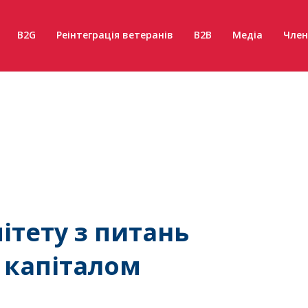
B2G
Реінтеграція ветеранів
B2B
Медіа
Член
ітету з питань
 капіталом