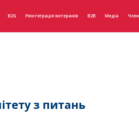
B2G
Реінтеграція ветеранів
B2B
Медіа
Член
ітету з питань