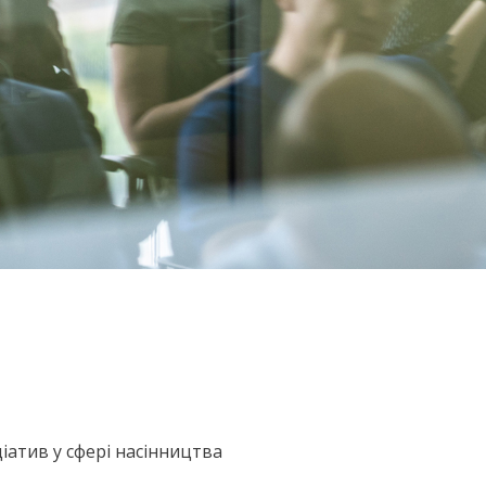
іатив у сфері насінництва