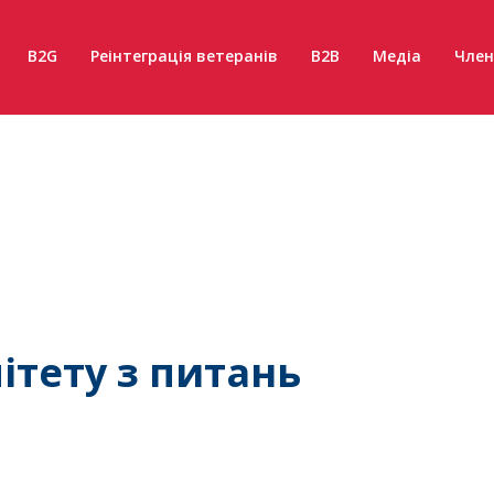
B2G
Реінтеграція ветеранів
B2B
Медіа
Член
ітету з питань