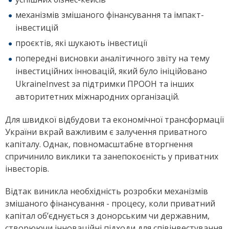
механізмів змішаного фінансування та імпакт-
інвестицій
проєктів, які шукають інвестиції
попередні висновки аналітичного звіту на тему
інвестиційних інновацій, який було ініційовано
UkraineInvest за підтримки ПРООН та інших
авторитетних міжнародних організацій.
Для швидкої відбудови та економічної трансформації
України вкрай важливим є залучення приватного
капіталу. Однак, повномасштабне вторгнення
спричинило виклики та занепокоєність у приватних
інвесторів.
Відтак виникла необхідність розробки механізмів
змішаного фінансування - процесу, коли приватний
капітал обʼєднується з донорським чи державним,
створюючи інноваційні підходи для співінвестування