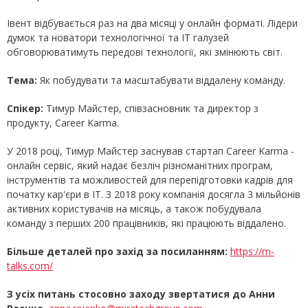
Івент відбувається раз на два місяці у онлайн форматі. Лідери
думок та новатори технологічної та IT галузей
обговорюватимуть передові технології, які змінюють світ.
Тема:
Як побудувати та масштабувати віддалену команду.
Спікер:
Тимур Майстер, співзасновник та директор з
продукту, Career Karma.
У 2018 році, Тимур Майстер заснував стартап Career Karma -
онлайн сервіс, який надає безліч різноманітних програм,
інструментів та можливостей для перепідготовки кадрів для
початку кар'єри в IT. З 2018 року компанія досягла 3 мільйонів
активних користувачів на місяць, а також побудувала
команду з перших 200 працівників, які працюють віддалено.
Більше деталей про захід за посиланням:
https://m-
talks.com/
З усіх питань стосовно заходу звертатися до Анни