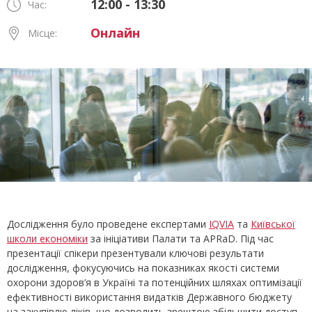
12:00 - 13:30
Час:
Онлайн
Місце:
Дослідження було проведене експертами
IQVIA
та
Київської
школи економіки
за ініціативи Палати та APRaD. Під час
презентації спікери презентували ключові результати
дослідження, фокусуючись на показниках якості системи
охорони здоров’я в Україні та потенційних шляхах оптимізації
ефективності використання видатків Державного бюджету
на закупівлю ліків, що дозволить зрештою збільшити доступ