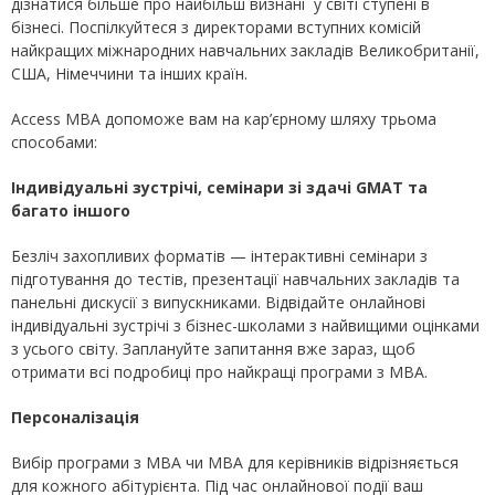
дізнатися більше про найбільш визнані у світі ступені в
бізнесі. Поспілкуйтеся з директорами вступних комісій
найкращих міжнародних навчальних закладів Великобританії,
США, Німеччини та інших країн.
Access MBA допоможе вам на кар’єрному шляху трьома
способами:
Індивідуальні зустрічі, семінари зі здачі GMAT та
багато іншого
Безліч захопливих форматів — інтерактивні семінари з
підготування до тестів, презентації навчальних закладів та
панельні дискусії з випускниками. Відвідайте онлайнові
індивідуальні зустрічі з бізнес-школами з найвищими оцінками
з усього світу. Заплануйте запитання вже зараз, щоб
отримати всі подробиці про найкращі програми з MBA.
Персоналізація
Вибір програми з MBA чи MBA для керівників відрізняється
для кожного абітурієнта. Під час онлайнової події ваш