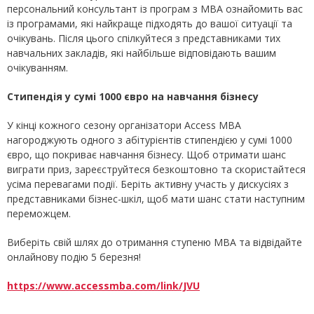
персональний консультант із програм з MBA ознайомить вас
із програмами, які найкраще підходять до вашої ситуації та
очікувань. Після цього спілкуйтеся з представниками тих
навчальних закладів, які найбільше відповідають вашим
очікуванням.
Стипендія у сумі 1000 євро на навчання бізнесу
У кінці кожного сезону організатори Access MBA
нагороджують одного з абітурієнтів стипендією у сумі 1000
євро, що покриває навчання бізнесу. Щоб отримати шанс
виграти приз, зареєструйтеся безкоштовно та скористайтеся
усіма перевагами події. Беріть активну участь у дискусіях з
представниками бізнес-шкіл, щоб мати шанс стати наступним
переможцем.
Виберіть свій шлях до отримання ступеню MBA та відвідайте
онлайнову подію 5 березня!
https://www.accessmba.com/link/JVU