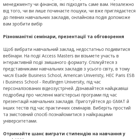
менеджменту чи фінансів, які підходять саме вам. Незалежно
від того, чи ви лише починаєте пошуки, чи вже приглядаєтеся
до певних навчальних закладів, онлайнова подія допоможе
вам зробити вибір
Різноманітні семінари, презентації та обговорення
Щоб вибрати навчальний заклад, недостатньо подивитися
вебінари. На події Access Masters ви візьмете участь в
інтерактивній події змішаного формату. Спілкуйтеся з
представниками навчальних закладів з усього світу, в тому
числі Esade Business School, American Univeristy, HEC Paris ESB
і Business School - Reutlingen University, під час
персоналізованих відеозустрічей. Дізнавайтеся найцікавіші
подробиці про численні магістерські програми під час
презентацій навчальних закладів. Приготуйтеся до GMAT й
інших тестів під час практичних семінарів. Виберіть простий
та змістовний спосіб познайомитися з найкращими
університетами.
Отримайте шанс виграти стипендію на навчання у