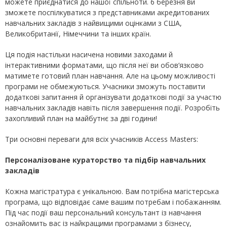
можете приєднатися до нашої спільноти. 6 березня ви
зможете поспілкуватися з представниками акредитованих
навчальних закладів з найвищими оцінками з США,
Великобританії, Німеччини та інших країн.
Ця подія настільки насичена новими заходами й
інтерактивними форматами, що після неї ви обов’язково
матимете готовий план навчання. Але на цьому можливості
програми не обмежуються. Учасники зможуть поставити
додаткові запитання й організувати додаткові події за участю
навчальних закладів навіть після завершення події. Розробіть
захопливий план на майбутнє за дві години!
Три основні переваги для всіх учасників Access Masters:
Персоналізоване кураторство та підбір навчальних
закладів
Кожна магістратура є унікальною. Вам потрібна магістерська
програма, що відповідає саме вашим потребам і побажанням.
Під час події ваш персональний консультант із навчання
ознайомить вас із найкращими програмами з бізнесу,