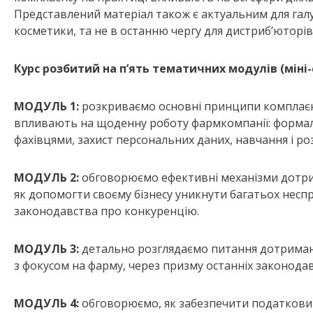
Представлений матеріал також є актуальним для гал
косметики, та не в останню чергу для дистриб’юторів
Курс розбитий на п’ять тематичних модулів (міні-
МОДУЛЬ 1:
розкриваємо основні принципи комплаєнс 
впливають на щоденну роботу фармкомпанії: формалі
фахівцями, захист персональних даних, навчання і ро
МОДУЛЬ 2:
обговорюємо ефективні механізми дотри
як допомогти своєму бізнесу уникнути багатьох несп
законодавства про конкуренцію.
МОДУЛЬ
3:
детально розглядаємо питання дотриманн
з фокусом на фарму, через призму останніх законодав
МОДУЛЬ 4:
обговорюємо, як забезпечити податковий 