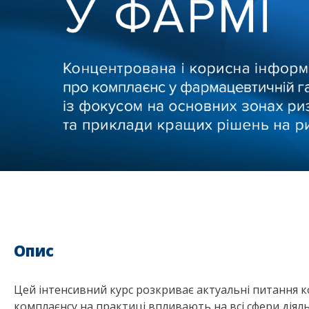
Опис
Цей інтенсивний курс розкриває актуальні питання ко
комплаєнсу на практиці впливають на всі сфери діяль