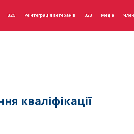
B2G
Реінтеграція ветеранів
B2B
Медіа
Член
ня кваліфікації