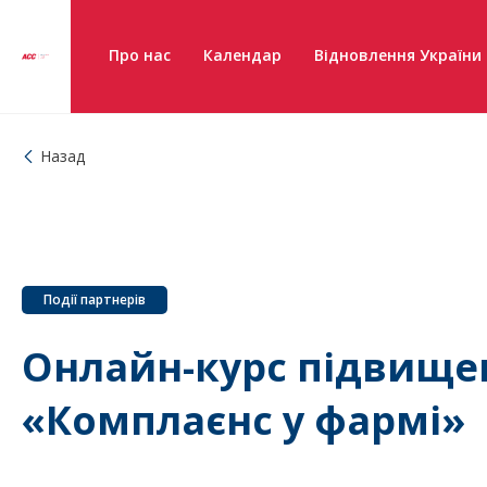
Про нас
Календар
Відновлення України
Назад
Події партнерів
Онлайн-курс підвищен
«Комплаєнс у фармі»