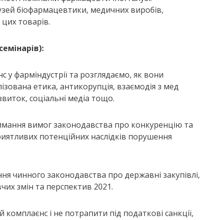
узей біофармацевтики, медичних виробів,
 цих товарів.
семінарів):
у фарміндустрії та розглядаємо, як вони
зована етика, антикорупція, взаємодія з мед
звиток, соціальні медіа тощо.
мання вимог законодавства про конкуренцію та
риятливих потенційних наслідків порушення
я чинного законодавства про державні закупівлі,
чих змін та перспектив 2021.
комплаєнс і не потрапити під податкові санкції,