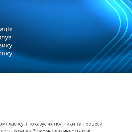
мплаєнсу, і показує як політики та процеси
ності компаній фармацевтичної галузі.