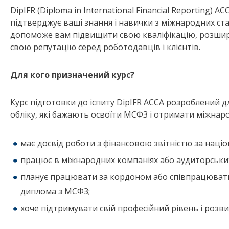
DipIFR (Diploma in International Financial Reporting)
підтверджує ваші знання і навички з міжнародних ста
допоможе вам підвищити свою кваліфікацію, розшири
свою репутацію серед роботодавців і клієнтів.
Для кого призначений курс?
Курс підготовки до іспиту DipIFR ACCA розроблений для
обліку, які бажають освоїти МСФЗ і отримати міжнаро
має досвід роботи з фінансовою звітністю за наці
працює в міжнародних компаніях або аудиторських
планує працювати за кордоном або співпрацювати
диплома з МСФЗ;
хоче підтримувати свій професійний рівень і розвив