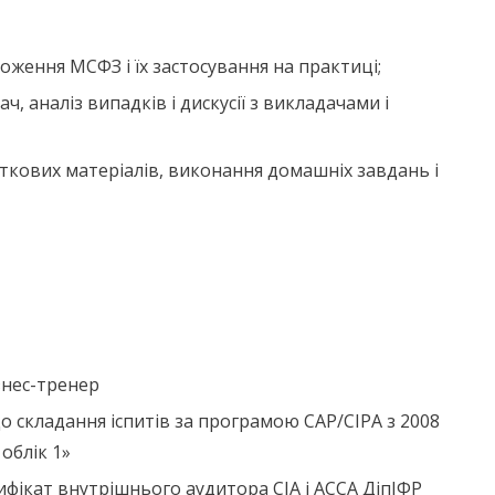
оження МСФЗ і їх застосування на практиці;
, аналіз випадків і дискусії з викладачами і
ткових матеріалів, виконання домашніх завдань і
знес-тренер
о складання іспитів за програмою CAP/CIPA з 2008
облік 1»
тифікат внутрішнього аудитора CIA і ACCA ДіпІФР