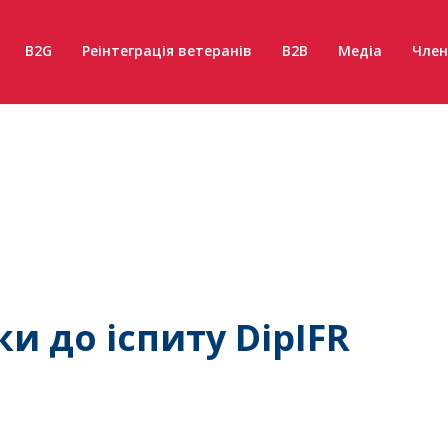
B2G
Реінтеграція ветеранів
B2B
Медіа
Член
и до іспиту DipIFR