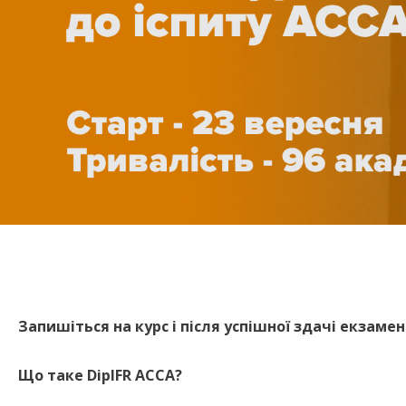
Запишіться на курс і після успішної здачі екза
Що таке DipIFR ACCA?