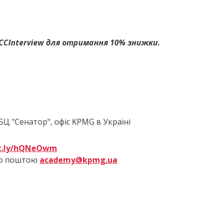
CC
Interview
для отримання 10% знижки.
БЦ "Сенатор", офіс KPMG в Україні
tt.ly/hQNeOwm
о поштою
academy@kpmg.ua