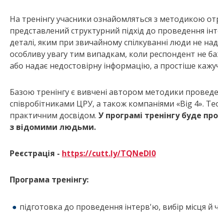
На тренінгу учасники ознайомляться з методикою отр
представлений структурний підхід до проведення інте
деталі, яким при звичайному спілкуванні люди не над
особливу увагу тим випадкам, коли респондент не ба
або надає недостовірну інформацію, а простіше кажу
Базою тренінгу є вивчені автором методики проведе
співробітниками ЦРУ, а також компаніями «Big 4». Т
практичним досвідом.
У програмі тренінгу буде пр
з відомими людьми.
Реєстрація -
https://cutt.ly/TQNeDI0
Програма тренінгу:
підготовка до проведення інтерв'ю, вибір місця й ч