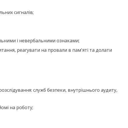
ьних сигналів;
альними і невербальними ознаками;
итання, реагувати на провали в пам'яті та долати
розслідування: служб безпеки, внутрішнього аудиту,
омі на роботу;