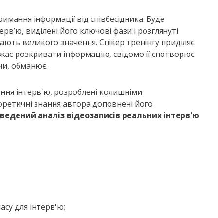
имання інформації від співбесідника. Буде
рв’ю, виділені його ключові фази і розглянуті
ають великого значення. Спікер тренінгу приділяє
жає розкривати інформацію, свідомо її спотворює
чи, обманює.
ння інтерв'ю, розроблені колишніми
еоретичні знання автора доповнені його
оведений аналіз відеозаписів реальних інтерв'ю
асу для інтерв'ю;