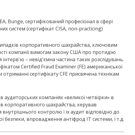
EMEA, Bunge, сертифікований професіонал в сфері
их систем (сертифікат CISA, non-practicing)
 випадків корпоративного шахрайства, ключовим
ості компанії вимогам закону США про протидію
 інтерв'ю – невід'ємна частина таких розслідувань.
фікатом Certified Fraud Examiner (FE) американської
ри отриманні сертифікату CFE присвячена технікам
в аудиторських компаніях «великої четвірки» в
дків корпоративного шахрайства, керував
 внутрішнього контролю і їх аудит відповідно до
ї безпеки, впровадження антіфрод ІТ системи, і т.д.