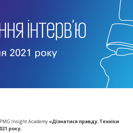
KPMG Insight Academy
«
Дізнатися правду. Техніки
021 року.