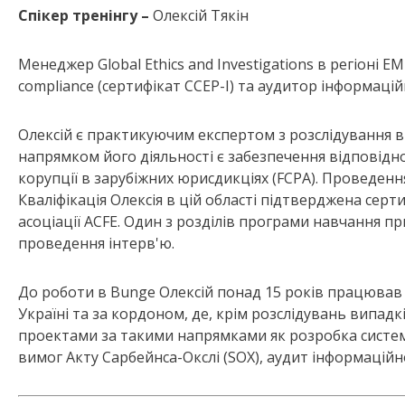
Спікер тренінгу –
Олексій Тякін
Менеджер Global Ethics and Investigations в регіоні 
compliance (сертифікат CCEP-I) та аудитор інформаційн
Олексій є практикуючим експертом з розслідування
напрямком його діяльності є забезпечення відповідн
корупції в зарубіжних юрисдикціях (FCPA). Проведення
Кваліфікація Олексія в цій області підтверджена серти
асоціації ACFE. Один з розділів програми навчання п
проведення інтерв'ю.
До роботи в Bunge Олексій понад 15 років працював 
Україні та за кордоном, де, крім розслідувань випа
проектами за такими напрямками як розробка систем
вимог Акту Сарбейнса-Окслі (SOX), аудит інформаційно