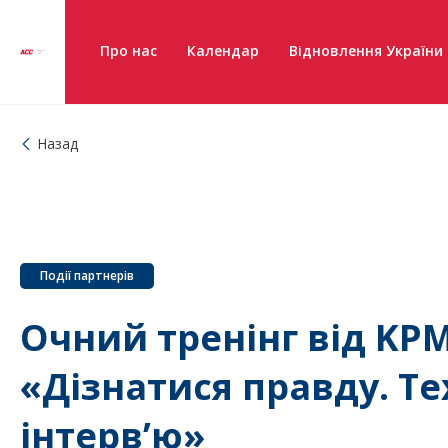
Про нас
Календар
Відновлення України
Назад
Події партнерів
Очний тренінг від KPM
«Дізнатися правду. Т
інтерв’ю»