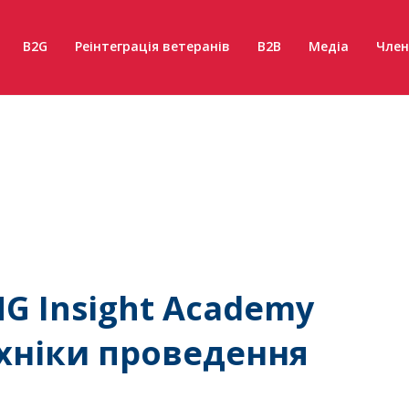
B2G
Реінтеграція ветеранів
B2B
Медіа
Член
G Insight Academy
ехніки проведення