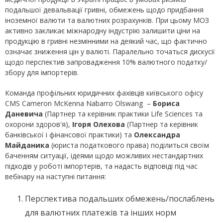
подальшої девальвації гривні, обмежень щодо придбання
іноземної валюти та валютних розрахунків. При цьому МОЗ
активно закликає міжнародну індустрію залишити ціни на
продукцію в гривні незмінними на деякий час, що фактично
означає зниження цін у валюті. Паралельно точаться дискусії
щодо перспектив запровадження 10% валютного податку/
збору для імпортерів.
Команда профільних юридичних фахівців київського офісу
CMS Cameron McKenna Nabarro Olswang –
Бориса
Даневича
(Партнер та керівник практики Life Sciences та
охорони здоров'я),
Ігоря Олехова
(Партнер та керівник
банківської і фінансової практики) та
Олександра
Майданика
(юриста податкового права) поділиться своїм
баченням ситуації, ідеями щодо можливих нестандартних
підходів у роботі імпортерів, та надасть відповіді під час
вебінару на наступні питання:
Перспектива подальших обмежень/послаблень
для валютних платежів та інших норм