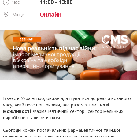
11:00 - 13:00
Час:
Онлайн
Місце:
Бізнес в Україні продовжує адаптуватись до реалій воєнного
часу, який несе нові ризики, але разом з тим і
нові
можливості
. Фармацевтичний сектор і сектор медичних
виробів не стали винятком.
Сьогодні кожен постачальник фармацевтичної та іншої
медичної продукції в Україні працює в умовах ризиків