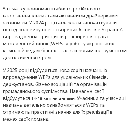
З початку повномасштабного російського
вторгнення жінки стали активними драйверками
економіки. У 2024 році саме жінки започаткували
понад
половину
новостворених бізнесів в Україні. А
впровадження
Принципів розширення прав і
можливостей жінок (WEPs)
у роботу українських
компаній дедалі більше стає ключовим інструментом
для посилення їх ролі.
У 2025 році відбудеться нова серія навчань із
впровадження WEPs для українських бізнесів,
держустанов, бізнес-асоціацій та організацій
громадянського суспільства. Навчальні сесії
відбудуться
Учасники та учасниці
14-16 квітня онлайн.
навчань детально ознайомляться з WEPs та
отримають практичні знання для їх реалізації в
межах своїх команд.