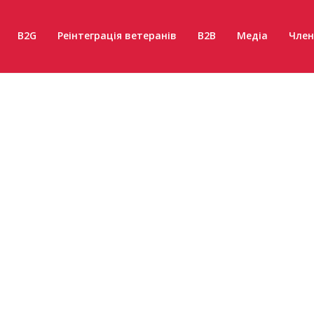
B2G
Реінтеграція ветеранів
B2B
Медіа
Член