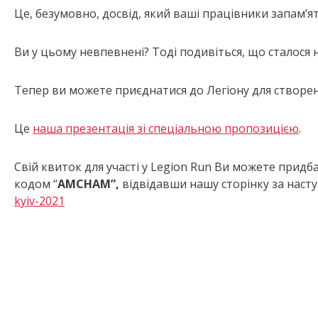
Це, безумовно, досвід, який ваші працівники запам’я
Ви у цьому невпевнені? Тоді подивіться, що сталося 
Tепер ви можете приєднатися до Легіону для створен
Це
наша презентація зі спеціальною пропозицією
.
Свій квиток для участі у Legion Run Ви можете придба
кодом “
AMCHAM
”,
відвідавши нашу сторінку за нас
kyiv-2021