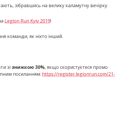
тають, зібравшись на велику каламутну вечірку.
на
Legion Run Kyiv 2019
!
ня команди, як ніхто інший.
ти зі
знижкою 30%
, якщо скористуєтеся промо
тупним посиланням:
https://register.legionrun.com/21-