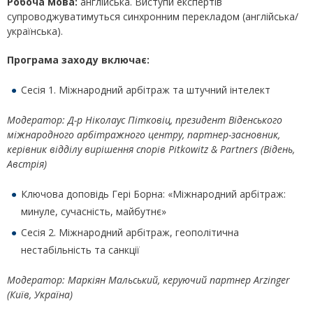
Робоча мова:
англійська. Виступи експертів
супроводжуватимуться синхронним перекладом (англійська/
українська).
Програма заходу включає:
Сесія 1. Міжнародний арбітраж та штучний інтелект
Модератор: Д-р Ніколаус Пітковіц, президент Віденського
міжнародного арбітражного центру, партнер-засновник,
керівник відділу вирішення спорів Pitkowitz & Partners (Відень,
Австрія)
Ключова доповідь Гері Борна: «Міжнародний арбітраж:
минуле, сучасність, майбутнє»
Сесія 2. Міжнародний арбітраж, геополітична
нестабільність та санкції
Модератор: Маркіян Мальський, керуючий партнер Arzinger
(Київ, Україна)