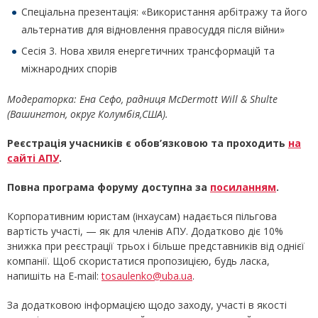
Спеціальна презентація: «Використання арбітражу та його
альтернатив для відновлення правосуддя після війни»
Сесія 3. Нова хвиля енергетичних трансформацій та
міжнародних спорів
Модераторка: Ена Сефо, радниця McDermott Will & Shulte
(Вашингтон, округ Колумбія,США).
Реєстрація учасників є обов
’
язковою та проходить
на
сайті АПУ
.
Повна програма форуму доступна за
посиланням
.
Корпоративним юристам (інхаусам) надається пільгова
вартість участі, — як для членів АПУ. Додатково діє 10%
знижка при реєстрації трьох і більше представників від однієї
компанії. Щоб скористатися пропозицією, будь ласка,
напишіть на E-mail:
tosaulenko@uba.ua
.
За додатковою інформацією щодо заходу, участі в якості