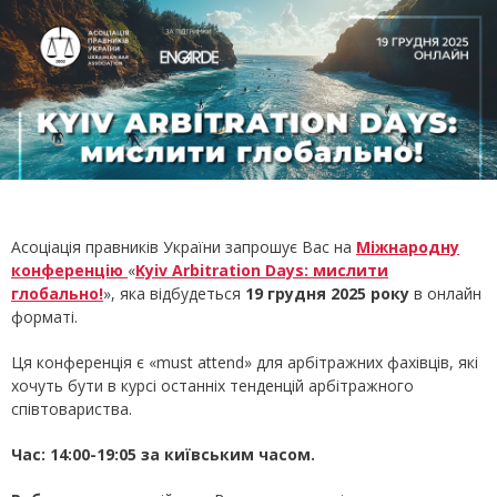
Асоціація правників України запрошує Вас на
Міжнародну
конференцію
«
Kyiv Arbitration Days: мислити
глобально!
», яка відбудеться
19 грудня 2025 року
в онлайн
форматі.
Ця конференція є «must attend» для арбітражних фахівців, які
хочуть бути в курсі останніх тенденцій арбітражного
співтовариства.
Час:
14:00-19:05 за київським часом.